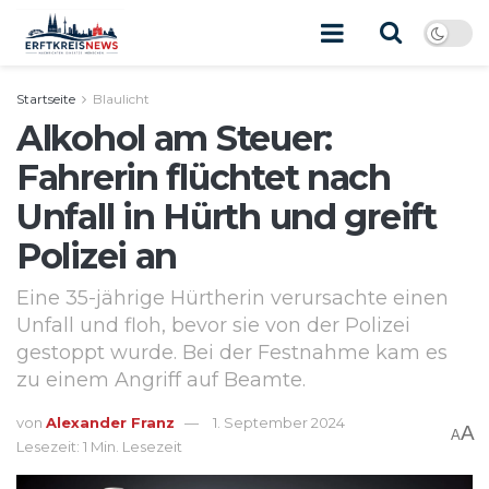
Startseite
Blaulicht
Alkohol am Steuer:
Fahrerin flüchtet nach
Unfall in Hürth und greift
Polizei an
Eine 35-jährige Hürtherin verursachte einen
Unfall und floh, bevor sie von der Polizei
gestoppt wurde. Bei der Festnahme kam es
zu einem Angriff auf Beamte.
von
Alexander Franz
1. September 2024
A
A
Lesezeit: 1 Min. Lesezeit