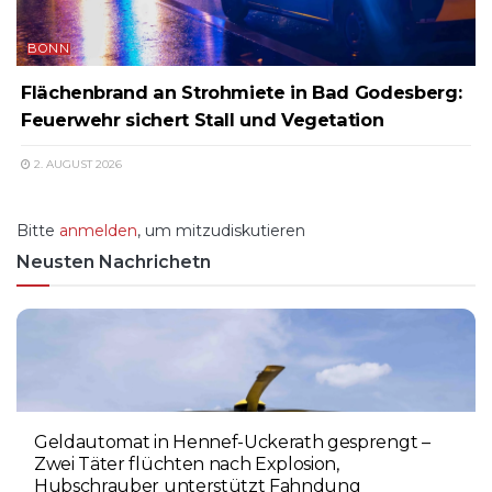
BONN
Flächenbrand an Strohmiete in Bad Godesberg:
Feuerwehr sichert Stall und Vegetation
2. AUGUST 2026
Bitte
anmelden
, um mitzudiskutieren
Neusten Nachrichetn
Geldautomat in Hennef-Uckerath gesprengt –
Zwei Täter flüchten nach Explosion,
Hubschrauber unterstützt Fahndung