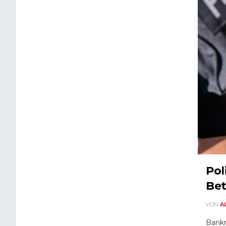
Pol
Bet
VON
A
Bankm