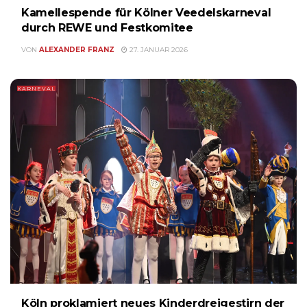
Kamellespende für Kölner Veedelskarneval
durch REWE und Festkomitee
VON
ALEXANDER FRANZ
27. JANUAR 2026
KARNEVAL
Köln proklamiert neues Kinderdreigestirn der