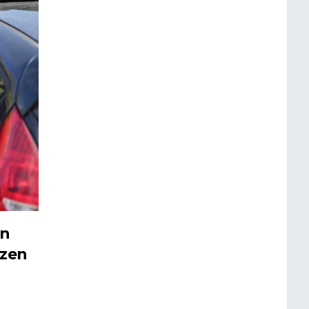
in
rzen