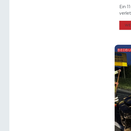
Ein 1
verle
WE
BEDB