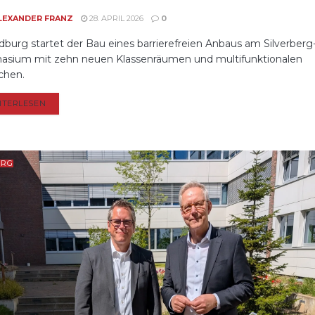
LEXANDER FRANZ
28. APRIL 2026
0
dburg startet der Bau eines barrierefreien Anbaus am Silverberg
sium mit zehn neuen Klassenräumen und multifunktionalen
chen.
DETAILS
ITERLESEN
URG