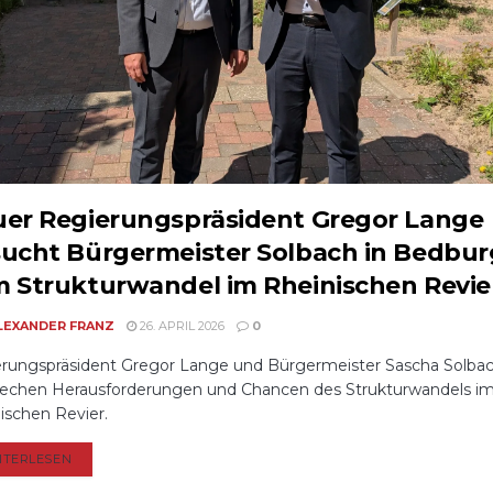
er Regierungspräsident Gregor Lange
ucht Bürgermeister Solbach in Bedbur
 Strukturwandel im Rheinischen Revie
LEXANDER FRANZ
26. APRIL 2026
0
rungspräsident Gregor Lange und Bürgermeister Sascha Solba
echen Herausforderungen und Chancen des Strukturwandels i
ischen Revier.
DETAILS
ITERLESEN