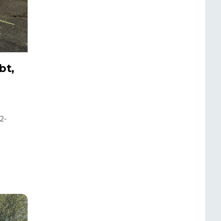
bt,
2-