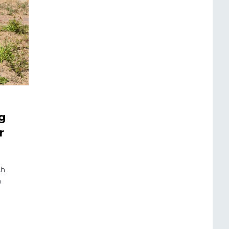
g
r
ch
m