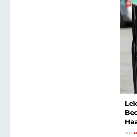
Lei
Bed
Ha
VON
A