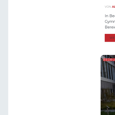
VON
A
In Be
Gymna
Berei
WE
BEDB