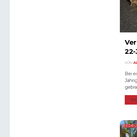
Ver
22-
VON
A
Bei e
Jähri
gebra
WE
BEDB