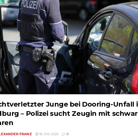
chtverletzter Junge bei Dooring-Unfall 
burg – Polizei sucht Zeugin mit schwa
aren
LEXANDER FRANZ
18. MAI 2026
0