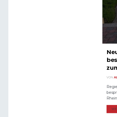
Neu
bes
zum
VON
A
Regie
bespr
Rhein
WE