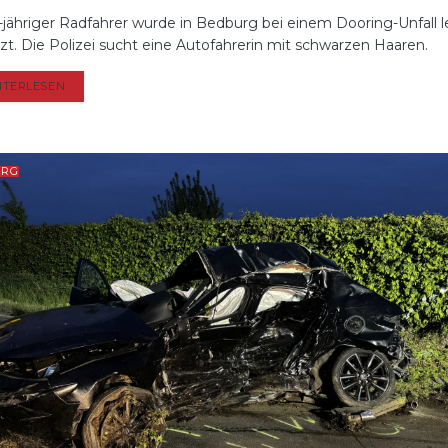
1-jähriger Radfahrer wurde in Bedburg bei einem Dooring-Unfall l
tzt. Die Polizei sucht eine Autofahrerin mit schwarzen Haaren.
DETAILS
ITERLESEN
URG