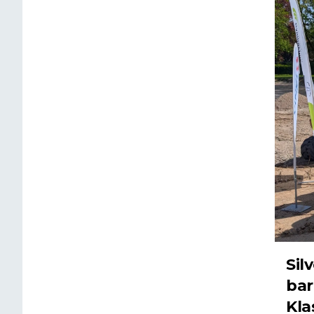
Sil
bar
Kl