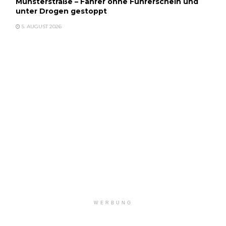
Münsterstraße – Fahrer ohne Führerschein und
unter Drogen gestoppt
5. AUGUST 2026
WERBUNG