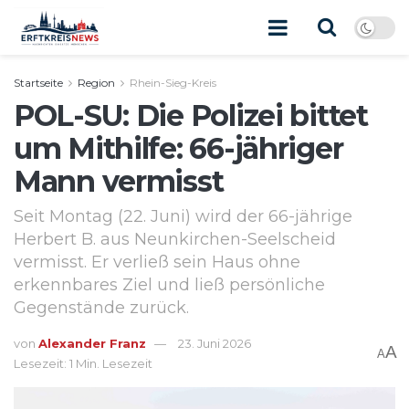
Startseite
Region
Rhein-Sieg-Kreis
POL-SU: Die Polizei bittet
um Mithilfe: 66-jähriger
Mann vermisst
Seit Montag (22. Juni) wird der 66-jährige
Herbert B. aus Neunkirchen-Seelscheid
vermisst. Er verließ sein Haus ohne
erkennbares Ziel und ließ persönliche
Gegenstände zurück.
von
Alexander Franz
23. Juni 2026
A
A
Lesezeit: 1 Min. Lesezeit