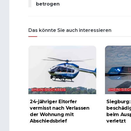
betrogen
Das könnte Sie auch interessieren
RHEIN-SIEG-KREIS
RHEIN-SIEG
24-jähriger Eitorfer
Siegburg:
vermisst nach Verlassen
beschädig
der Wohnung mit
beim Ausp
Abschiedsbrief
verletzt