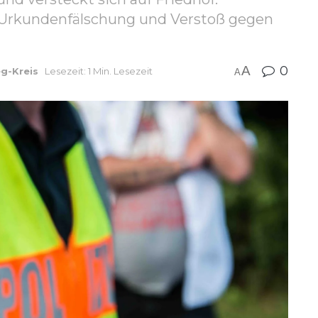
 Urkundenfälschung und Verstoß gegen
A
0
eg-Kreis
Lesezeit: 1 Min. Lesezeit
A