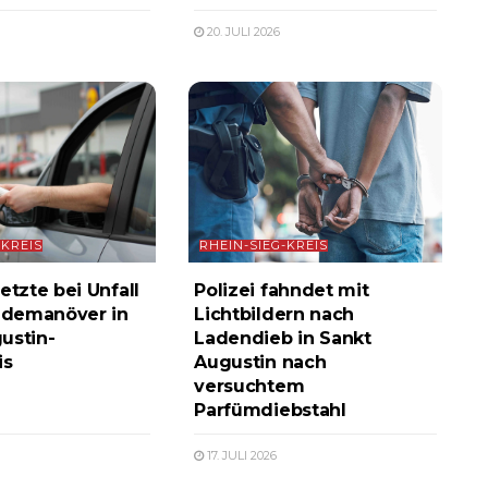
20. JULI 2026
-KREIS
RHEIN-SIEG-KREIS
etzte bei Unfall
Polizei fahndet mit
demanöver in
Lichtbildern nach
ustin-
Ladendieb in Sankt
is
Augustin nach
versuchtem
Parfümdiebstahl
17. JULI 2026