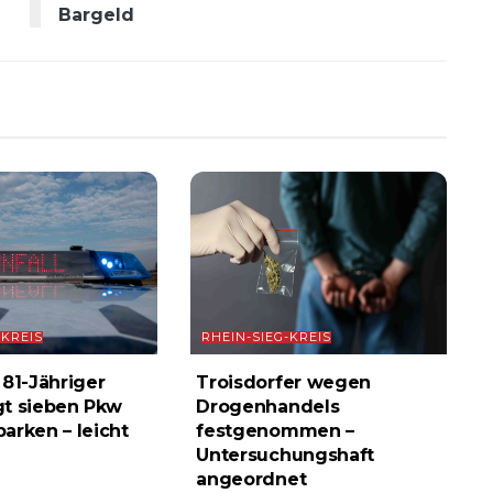
Bargeld
-KREIS
RHEIN-SIEG-KREIS
 81-Jähriger
Troisdorfer wegen
t sieben Pkw
Drogenhandels
arken – leicht
festgenommen –
Untersuchungshaft
angeordnet