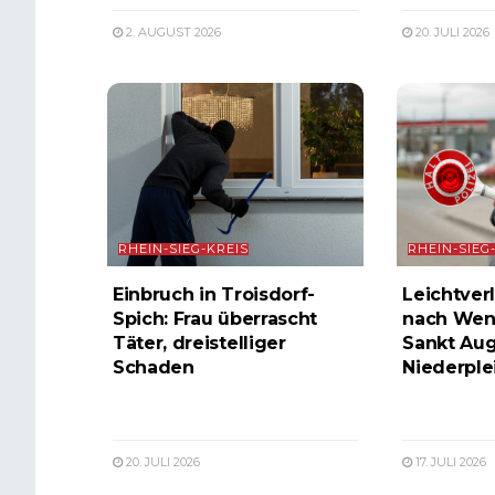
2. AUGUST 2026
20. JULI 2026
RHEIN-SIEG-KREIS
RHEIN-SIEG
Einbruch in Troisdorf-
Leichtverl
Spich: Frau überrascht
nach Wen
Täter, dreistelliger
Sankt Aug
Schaden
Niederple
20. JULI 2026
17. JULI 2026