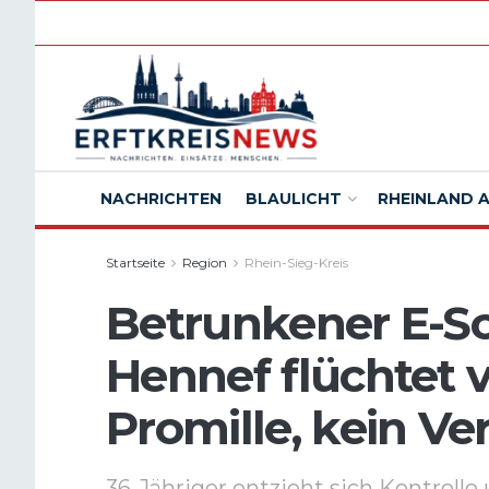
NACHRICHTEN
BLAULICHT
RHEINLAND 
Startseite
Region
Rhein-Sieg-Kreis
Betrunkener E-Sc
Hennef flüchtet vo
Promille, kein V
36-Jähriger entzieht sich Kontrolle 