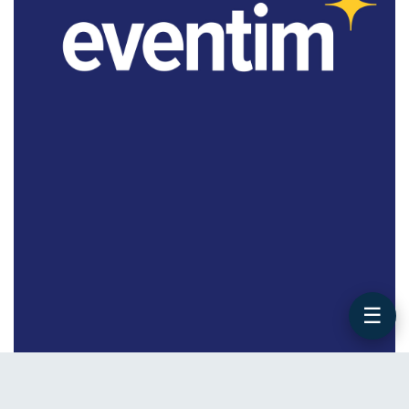
☰
WERBUNG