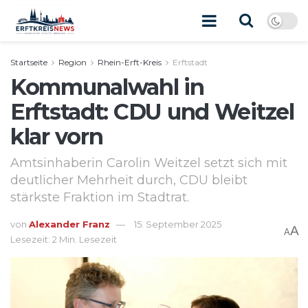
Startseite
Region
Rhein-Erft-Kreis
Erftstadt
Kommunalwahl in
Erftstadt: CDU und Weitzel
klar vorn
Amtsinhaberin Carolin Weitzel setzt sich mit
deutlicher Mehrheit durch, CDU bleibt
stärkste Fraktion im Stadtrat.
von
Alexander Franz
15. September 2025
A
A
Lesezeit: 2 Min. Lesezeit