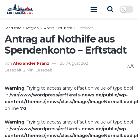
Startseite
Region
Rhein-Erft-Kreis
Erftstadt
Antrag auf Nothilfe aus
Spendenkonto – Erftstadt
von
Alexander Franz
25. August 2021
A
A
Lesezeit: 2 Min. Lesezeit
Warning
: Trying to access array offset on value of type bool
in
/var/www/wordpress/erftkreis-news.de/public/wp-
content/themes/jnews/class/Image/ImageNormalLoad.p
on line
70
Warning
: Trying to access array offset on value of type bool
in
/var/www/wordpress/erftkreis-news.de/public/wp-
content/themes/jnews/class/Image/ImageNormalLoad.p