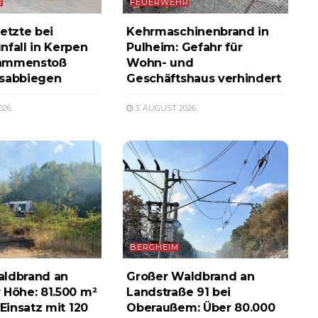
R
FEUERWEHR
etzte bei
Kehrmaschinenbrand in
nfall in Kerpen
Pulheim: Gefahr für
ammenstoß
Wohn- und
ksabbiegen
Geschäftshaus verhindert
026
3. AUGUST 2026
BERGHEIM
aldbrand an
Großer Waldbrand an
 Höhe: 81.500 m²
Landstraße 91 bei
 Einsatz mit 120
Oberaußem: Über 80.000