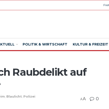
Fre
AKTUELL
POLITIK & WIRTSCHAFT
KULTUR & FREIZEIT
h Raubdelikt auf
e
eim
,
Blaulicht
,
Polizei
A
0
A