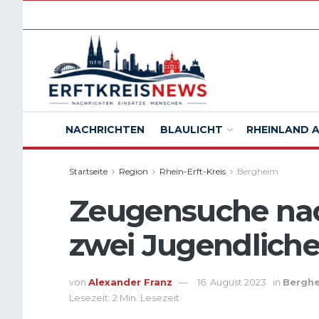
NACHRICHTEN
BLAULICHT
RHEINLAND 
Startseite
Region
Rhein-Erft-Kreis
Bergheim
Zeugensuche nac
zwei Jugendlich
von
Alexander Franz
16. August 2023
in
Bergh
Lesezeit: 2 Min. Lesezeit