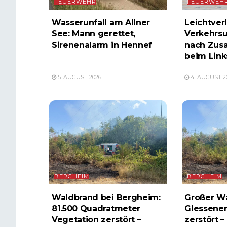
FEUERWEHR
FEUERWEH
Wasserunfall am Allner
Leichtverl
See: Mann gerettet,
Verkehrsu
Sirenenalarm in Hennef
nach Zus
beim Lin
5. AUGUST 2026
4. AUGUST 2
BERGHEIM
BERGHEIM
Waldbrand bei Bergheim:
Großer W
81.500 Quadratmeter
Glessener
Vegetation zerstört –
zerstört –