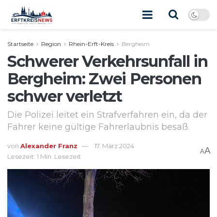
Startseite
Region
Rhein-Erft-Kreis
Bergheim
Schwerer Verkehrsunfall in
Bergheim: Zwei Personen
schwer verletzt
Die Polizei leitet ein Strafverfahren ein, da der
Fahrer keine gültige Fahrerlaubnis besaß.
von
Alexander Franz
17. März 2024
A
A
Lesezeit: 1 Min. Lesezeit