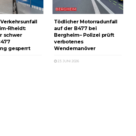
BERGHEIM
Verkehrsunfall
Tödlicher Motorradunfall
im-Rheidt:
auf der B477 bei
r schwer
Bergheim– Polizei prüft
 B477
verbotenes
ng gesperrt
Wendemanöver
23. JUNI 2026