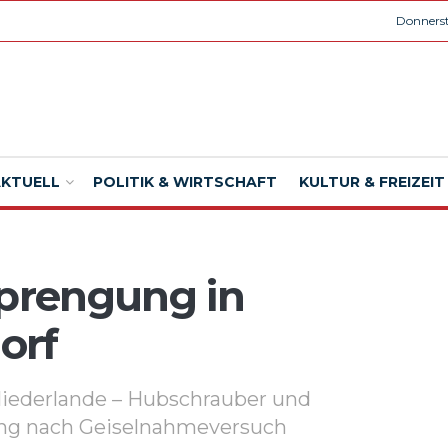
Donnerst
AKTUELL
POLITIK & WIRTSCHAFT
KULTUR & FREIZEIT
prengung in
orf
 Niederlande – Hubschrauber und
ung nach Geiselnahmeversuch