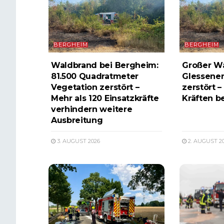
BERGHEIM
BERGHEIM
Waldbrand bei Bergheim:
Großer W
81.500 Quadratmeter
Glessener
Vegetation zerstört –
zerstört –
Mehr als 120 Einsatzkräfte
Kräften b
verhindern weitere
Ausbreitung
3. AUGUST 2026
2. AUGUST 2