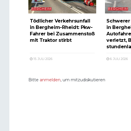
BERGHEIM
BERGHEIM
Tödlicher Verkehrsunfall
Schwerer 
in Bergheim-Rheidt: Pkw-
in Berghe
Fahrer bei Zusammenstoß
Autofahre
mit Traktor stirbt
verletzt,
stundenla
15. JULI 2026
6. JULI 2026
Bitte
anmelden
, um mitzudiskutieren