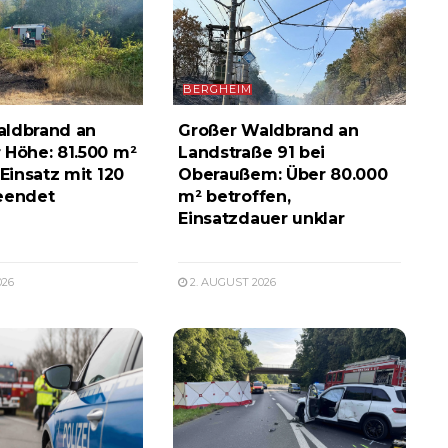
BERGHEIM
aldbrand an
Großer Waldbrand an
 Höhe: 81.500 m²
Landstraße 91 bei
 Einsatz mit 120
Oberaußem: Über 80.000
eendet
m² betroffen,
Einsatzdauer unklar
026
2. AUGUST 2026