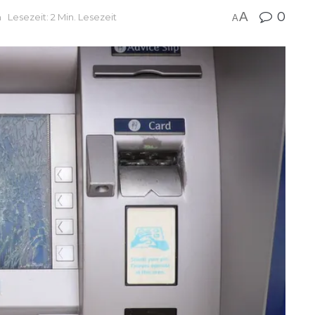
A
0
m
Lesezeit: 2 Min. Lesezeit
A