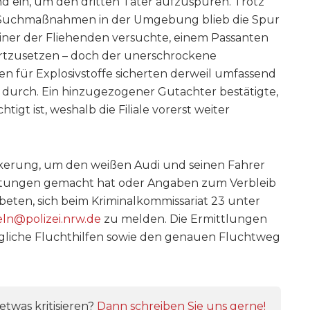
d ein, um den dritten Täter aufzuspüren. Trotz
er Suchmaßnahmen in der Umgebung blieb die Spur
 einer der Fliehenden versuchte, einem Passanten
fortzusetzen – doch der unerschrockene
sten für Explosivstoffe sicherten derweil umfassend
durch. Ein hinzugezogener Gutachter bestätigte,
tigt ist, weshalb die Filiale vorerst weiter
ölkerung, um den weißen Audi und seinen Fahrer
chtungen gemacht hat oder Angaben zum Verbleib
eten, sich beim Kriminalkommissariat 23 unter
eln@polizei.nrw.de
zu melden. Die Ermittlungen
ögliche Fluchthilfen sowie den genauen Fluchtweg
twas kritisieren?
Dann schreiben Sie uns gerne!