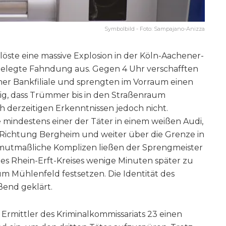
Symbolbild - Foto: Sampajano-Anizza
öste eine massive Explosion in der Köln-Aachener-
gelegte Fahndung aus. Gegen 4 Uhr verschafften
ner Bankfiliale und sprengten im Vorraum einen
ig, dass Trümmer bis in den Straßenraum
 derzeitigen Erkenntnissen jedoch nicht.
mindestens einer der Täter in einem weißen Audi,
 Richtung Bergheim und weiter über die Grenze in
 mutmaßliche Komplizen ließen der Sprengmeister
s Rhein-Erft-Kreises wenige Minuten später zu
 Mühlenfeld festsetzen. Die Identität des
ßend geklärt.
 Ermittler des Kriminalkommissariats 23 einen