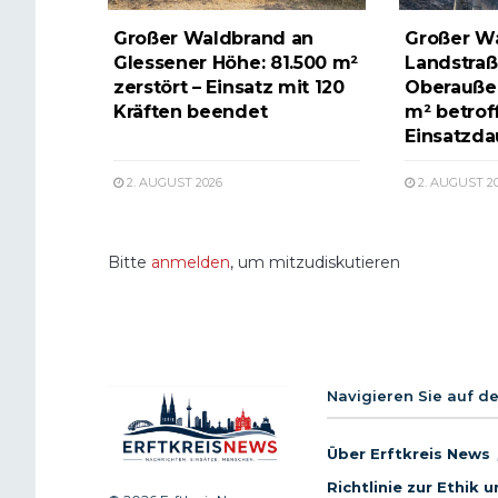
Großer Waldbrand an
Großer W
Glessener Höhe: 81.500 m²
Landstraß
zerstört – Einsatz mit 120
Oberauße
Kräften beendet
m² betrof
Einsatzda
2. AUGUST 2026
2. AUGUST 2
Bitte
anmelden
, um mitzudiskutieren
Navigieren Sie auf d
Über Erftkreis News
Richtlinie zur Ethik