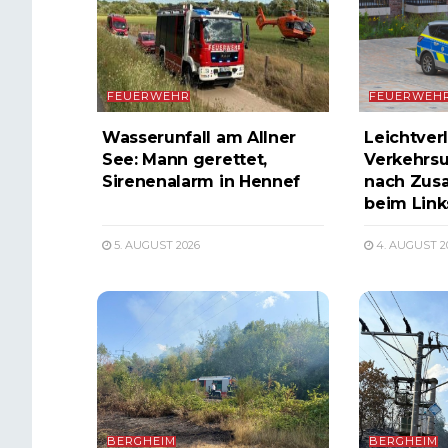
FEUERWEHR
FEUERWEH
Wasserunfall am Allner
Leichtverl
See: Mann gerettet,
Verkehrsu
Sirenenalarm in Hennef
nach Zus
beim Lin
5. AUGUST 2026
4. AUGUST 2
BERGHEIM
BERGHEIM