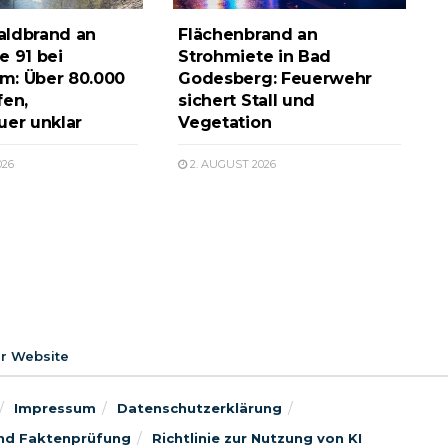
aldbrand an
Flächenbrand an
e 91 bei
Strohmiete in Bad
m: Über 80.000
Godesberg: Feuerwehr
fen,
sichert Stall und
uer unklar
Vegetation
026
2. AUGUST 2026
er Website
Impressum
Datenschutzerklärung
 und Faktenprüfung
Richtlinie zur Nutzung von KI