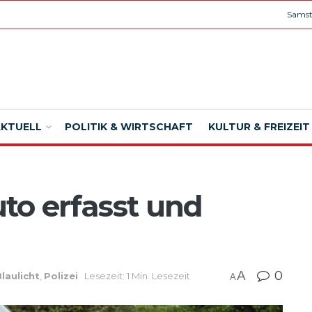
Samst
AKTUELL
POLITIK & WIRTSCHAFT
KULTUR & FREIZEIT
to erfasst und
A
0
Blaulicht
,
Polizei
Lesezeit: 1 Min. Lesezeit
A