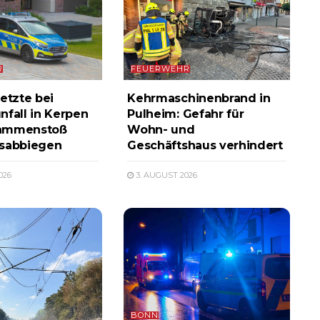
R
FEUERWEHR
etzte bei
Kehrmaschinenbrand in
nfall in Kerpen
Pulheim: Gefahr für
ammenstoß
Wohn- und
ksabbiegen
Geschäftshaus verhindert
026
3. AUGUST 2026
BONN