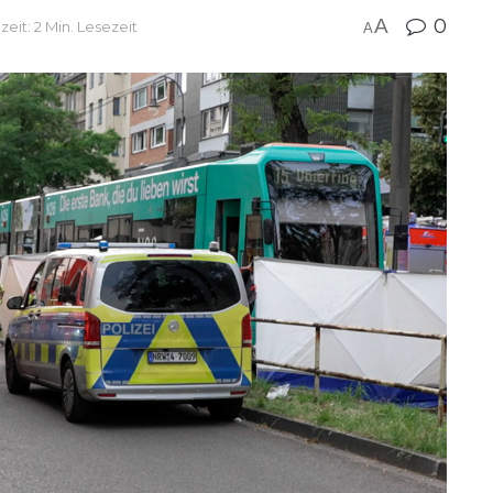
A
0
zeit: 2 Min. Lesezeit
A