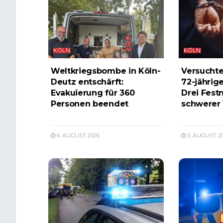
KÖLN
KÖLN
Weltkriegsbombe in Köln-
Versucht
Deutz entschärft:
72-jährige
Evakuierung für 360
Drei Fes
Personen beendet
schwerer 
6. AUGUST 2026
5. AUGUST 2