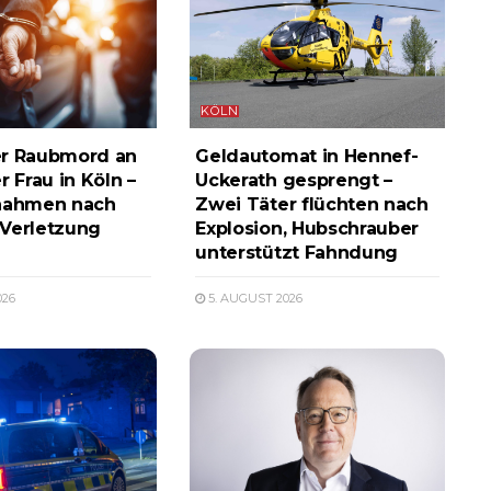
KÖLN
er Raubmord an
Geldautomat in Hennef-
r Frau in Köln –
Uckerath gesprengt –
tnahmen nach
Zwei Täter flüchten nach
Verletzung
Explosion, Hubschrauber
unterstützt Fahndung
026
5. AUGUST 2026