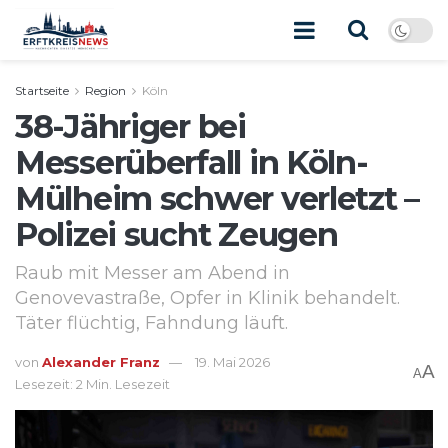
Startseite
Region
Köln
38-Jähriger bei
Messerüberfall in Köln-
Mülheim schwer verletzt –
Polizei sucht Zeugen
Raub mit Messer am Abend in
Genovevastraße, Opfer in Klinik behandelt.
Täter flüchtig, Fahndung läuft.
von
Alexander Franz
19. Mai 2026
A
A
Lesezeit: 2 Min. Lesezeit