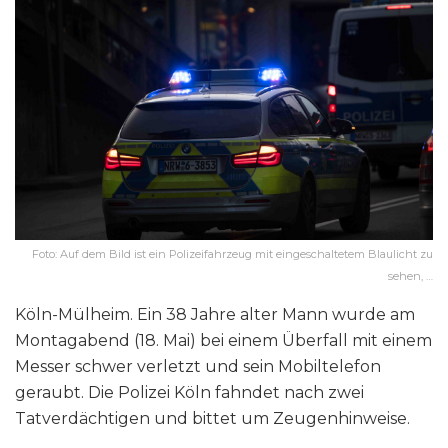
Foto: Auf dem Bild ist ein Polizeifahrzeug mit eingeschaltetem Blaulicht zu
sehen, …
Köln-Mülheim. Ein 38 Jahre alter Mann wurde am
Montagabend (18. Mai) bei einem Überfall mit einem
Messer schwer verletzt und sein Mobiltelefon
geraubt. Die Polizei Köln fahndet nach zwei
Tatverdächtigen und bittet um Zeugenhinweise.