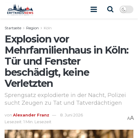
Startseite
Region
Köln
Explosion vor
Mehrfamilienhaus in Köln:
Tür und Fenster
beschädigt, keine
Verletzten
Sprengsatz explodierte in der Nacht, Polizei
sucht Zeugen zu Tat und Tatverdächtigen
von
Alexander Franz
8. Juni 2026
A
A
Lesezeit: 1 Min. Lesezeit