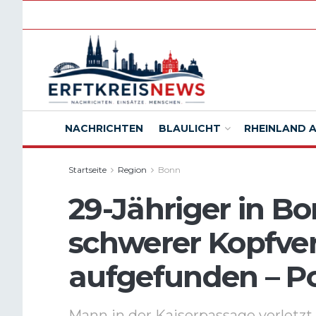
NACHRICHTEN
BLAULICHT
RHEINLAND 
Startseite
Region
Bonn
29-Jähriger in B
schwerer Kopfve
aufgefunden – Po
Mann in der Kaiserpassage verletz