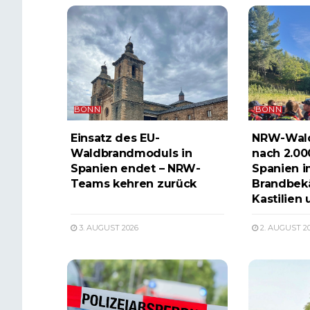
BONN
BONN
Einsatz des EU-
NRW-Wal
Waldbrandmoduls in
nach 2.00
Spanien endet – NRW-
Spanien i
Teams kehren zurück
Brandbek
Kastilien 
3. AUGUST 2026
2. AUGUST 2