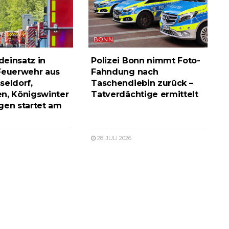
BONN
einsatz in
Polizei Bonn nimmt Foto-
Feuerwehr aus
Fahndung nach
seldorf,
Taschendiebin zurück –
n, Königswinter
Tatverdächtige ermittelt
gen startet am
28. JULI 2026