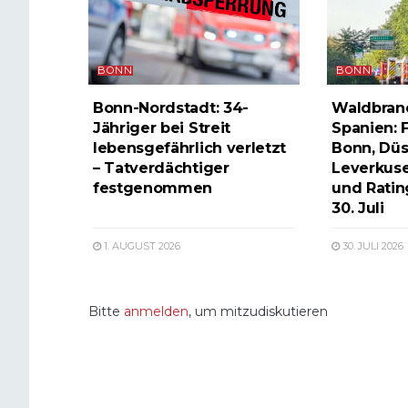
BONN
BONN
Bonn-Nordstadt: 34-
Waldbrand
Jähriger bei Streit
Spanien: 
lebensgefährlich verletzt
Bonn, Düs
– Tatverdächtiger
Leverkuse
festgenommen
und Ratin
30. Juli
1. AUGUST 2026
30. JULI 2026
Bitte
anmelden
, um mitzudiskutieren