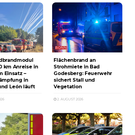
BONN
dbrandmodul
Flächenbrand an
0 km Anreise in
Strohmiete in Bad
m Einsatz –
Godesberg: Feuerwehr
ämpfung in
sichert Stall und
und León läuft
Vegetation
026
2. AUGUST 2026