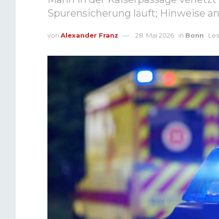
Spurensicherung läuft; Hinweise an
von
Alexander Franz
28. Mai 2026
in
Bonn
Les