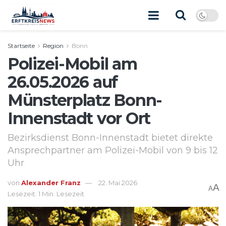
Startseite
Region
Bonn
Polizei-Mobil am
26.05.2026 auf
Münsterplatz Bonn-
Innenstadt vor Ort
Bezirksdienst Bonn-Innenstadt bietet direkte
Ansprechpartner am Polizei-Mobil von 9 bis 12
Uhr
von
Alexander Franz
22. Mai 2026
A
A
Lesezeit: 1 Min. Lesezeit