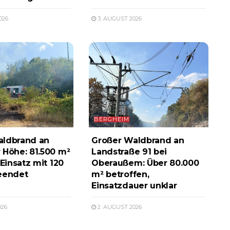
026
3. AUGUST 2026
BERGHEIM
aldbrand an
Großer Waldbrand an
 Höhe: 81.500 m²
Landstraße 91 bei
 Einsatz mit 120
Oberaußem: Über 80.000
eendet
m² betroffen,
Einsatzdauer unklar
026
2. AUGUST 2026