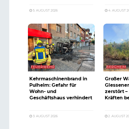
5. AUGUST 2026
4. AUGUST 2
FEUERWEHR
BERGHEIM
Kehrmaschinenbrand in
Großer W
Pulheim: Gefahr für
Glessener
Wohn- und
zerstört –
Geschäftshaus verhindert
Kräften b
3. AUGUST 2026
2. AUGUST 2