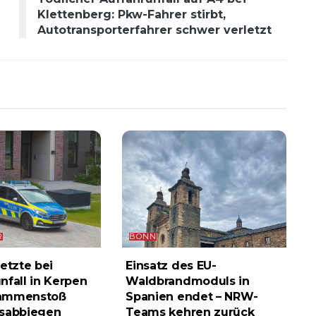
Klettenberg: Pkw-Fahrer stirbt,
Autotransporterfahrer schwer verletzt
R
BONN
etzte bei
Einsatz des EU-
nfall in Kerpen
Waldbrandmoduls in
ammenstoß
Spanien endet – NRW-
ksabbiegen
Teams kehren zurück