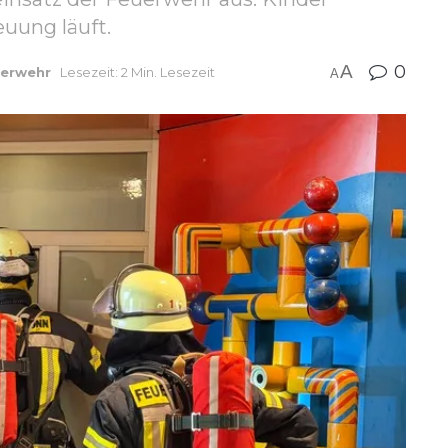
euung läuft.
A
0
erwehr
Lesezeit: 2 Min. Lesezeit
A