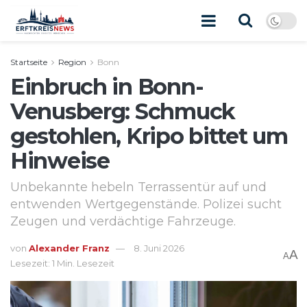
Startseite
Region
Bonn
Einbruch in Bonn-
Venusberg: Schmuck
gestohlen, Kripo bittet um
Hinweise
Unbekannte hebeln Terrassentür auf und
entwenden Wertgegenstände. Polizei sucht
Zeugen und verdächtige Fahrzeuge.
von
Alexander Franz
8. Juni 2026
A
A
Lesezeit: 1 Min. Lesezeit