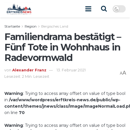
Startseite
Region
Bergisches Land
Familiendrama bestätigt –
Fünf Tote in Wohnhaus in
Radevormwald
von
Alexander Franz
13. Februar 2021
A
A
Lesezeit: 2 Min. Lesezeit
Warning
: Trying to access array offset on value of type bool
in
/var/www/wordpress/erftkreis-news.de/public/wp-
content/themes/jnews/class/Image/ImageNormalLoad.p
on line
70
Warning
: Trying to access array offset on value of type bool