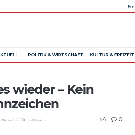
Fre
AKTUELL
POLITIK & WIRTSCHAFT
KULTUR & FREIZEIT
es wieder – Kein
nnzeichen
A
0
Lesezeit: 2 Min. Lesezeit
A