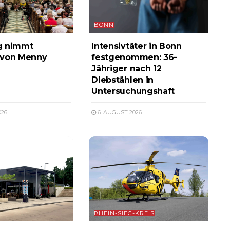
BONN
g nimmt
Intensivtäter in Bonn
 von Menny
festgenommen: 36-
Jähriger nach 12
Diebstählen in
Untersuchungshaft
026
6. AUGUST 2026
RHEIN-SIEG-KREIS