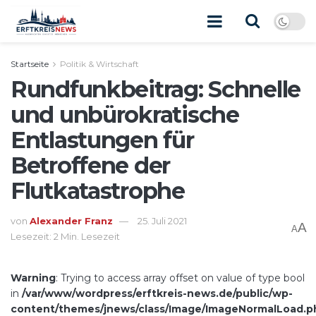
Startseite
Politik & Wirtschaft
Rundfunkbeitrag: Schnelle
und unbürokratische
Entlastungen für
Betroffene der
Flutkatastrophe
von
Alexander Franz
25. Juli 2021
A
A
Lesezeit: 2 Min. Lesezeit
Warning
: Trying to access array offset on value of type bool
in
/var/www/wordpress/erftkreis-news.de/public/wp-
content/themes/jnews/class/Image/ImageNormalLoad.p