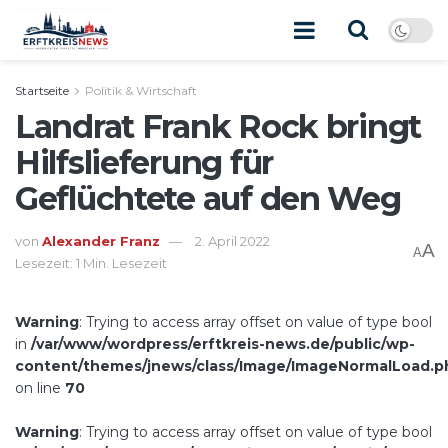
Startseite
Politik & Wirtschaft
Landrat Frank Rock bringt
Hilfslieferung für
Geflüchtete auf den Weg
von
Alexander Franz
2. April 2022
A
A
Lesezeit: 1 Min. Lesezeit
Warning
: Trying to access array offset on value of type bool
in
/var/www/wordpress/erftkreis-news.de/public/wp-
content/themes/jnews/class/Image/ImageNormalLoad.p
on line
70
Warning
: Trying to access array offset on value of type bool