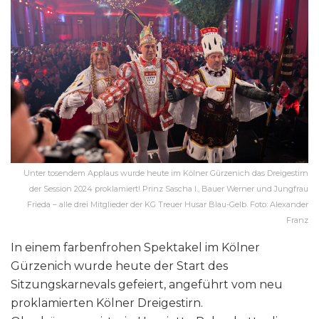
Unter tosendem Applaus wurde heute im Kölner Gürzenich das Dreigestirn
der Session 2024 proklamiert! Prinz Sascha I., Bauer Werner und Jungfrau
Frieda – alle drei Mitglieder der KG Treuer Husar Blau-Gelb. Foto: Alexander
Franz
In einem farbenfrohen Spektakel im Kölner
Gürzenich wurde heute der Start des
Sitzungskarnevals gefeiert, angeführt vom neu
proklamierten Kölner Dreigestirn.