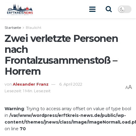
Startseite
Blaulicht
Zwei verletzte Personen
nach
Frontalzusammenstoß –
Horrem
von
Alexander Franz
6. April 2022
A
A
Lesezeit: 1 Min. Lesezeit
Warning
: Trying to access array offset on value of type bool
in
/var/www/wordpress/erftkreis-news.de/public/wp-
content/themes/jnews/class/Image/ImageNormalLoad.p
on line
70