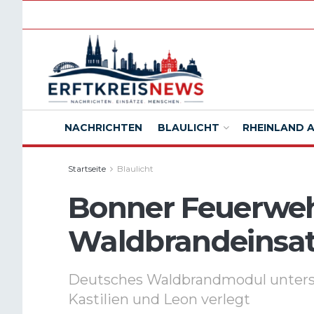
NACHRICHTEN
BLAULICHT
RHEINLAND 
Startseite
Blaulicht
Bonner Feuerweh
Waldbrandeinsat
Deutsches Waldbrandmodul unterst
Kastilien und Leon verlegt