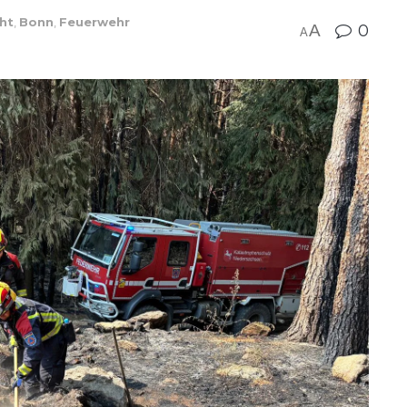
cht
,
Bonn
,
Feuerwehr
A
0
A