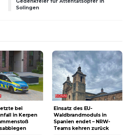
Gedenkfeier für Attentatsopfer in
Solingen
R
BONN
etzte bei
Einsatz des EU-
nfall in Kerpen
Waldbrandmoduls in
ammenstoß
Spanien endet – NRW-
ksabbiegen
Teams kehren zurück