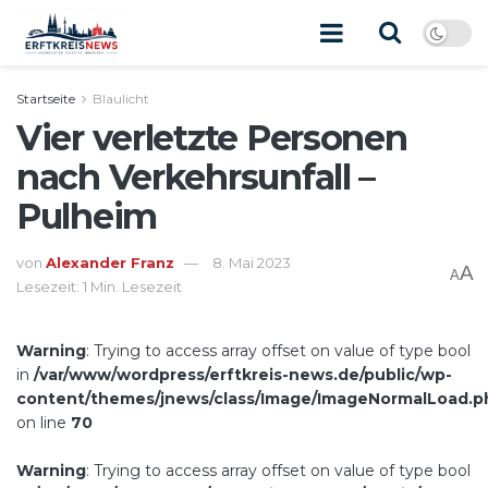
Startseite
Blaulicht
Vier verletzte Personen
nach Verkehrsunfall –
Pulheim
von
Alexander Franz
8. Mai 2023
A
A
Lesezeit: 1 Min. Lesezeit
Warning
: Trying to access array offset on value of type bool
in
/var/www/wordpress/erftkreis-news.de/public/wp-
content/themes/jnews/class/Image/ImageNormalLoad.p
on line
70
Warning
: Trying to access array offset on value of type bool