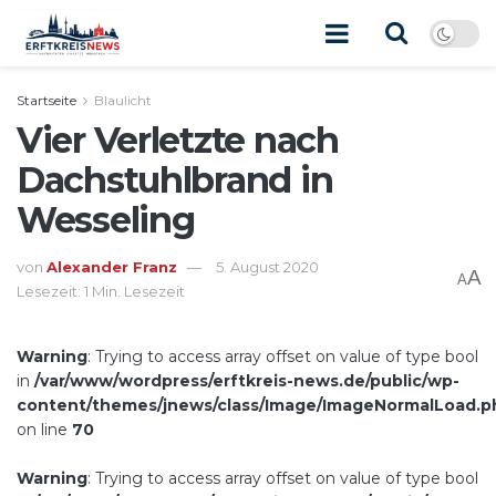
Startseite
Blaulicht
Vier Verletzte nach
Dachstuhlbrand in
Wesseling
von
Alexander Franz
5. August 2020
A
A
Lesezeit: 1 Min. Lesezeit
Warning
: Trying to access array offset on value of type bool
in
/var/www/wordpress/erftkreis-news.de/public/wp-
content/themes/jnews/class/Image/ImageNormalLoad.p
on line
70
Warning
: Trying to access array offset on value of type bool