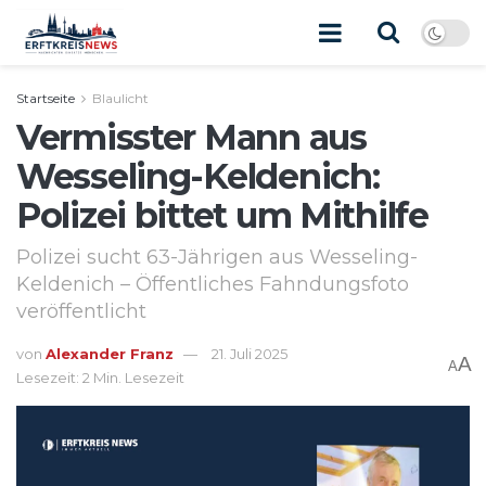
Startseite
Blaulicht
Vermisster Mann aus
Wesseling-Keldenich:
Polizei bittet um Mithilfe
Polizei sucht 63-Jährigen aus Wesseling-
Keldenich – Öffentliches Fahndungsfoto
veröffentlicht
von
Alexander Franz
21. Juli 2025
A
A
Lesezeit: 2 Min. Lesezeit