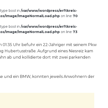
 type bool in
/var/www/wordpress/erftkreis-
ass/Image/ImageNormalLoad.php
on line
70
 type bool in
/var/www/wordpress/erftkreis-
ass/Image/ImageNormalLoad.php
on line
73
01:35 Uhr befuhr ein 22-Jähriger mit seinem Pkw
ung Hubertusstraße. Aufgrund eines Niesreiz kam
hn ab und kollidierte dort mit zwei parkenden
sse und ein BMW, konnten jeweils Anwohnern der