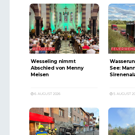
WESSELING
FEUERWEH
Wesseling nimmt
Wasserunf
Abschied von Menny
See: Mann
Meisen
Sirenenal
6. AUGUST 2026
5. AUGUST 2