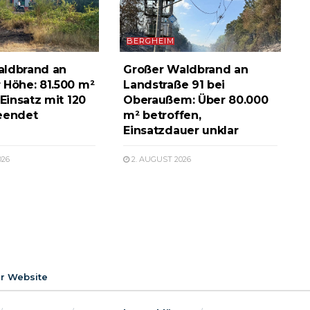
BERGHEIM
aldbrand an
Großer Waldbrand an
 Höhe: 81.500 m²
Landstraße 91 bei
 Einsatz mit 120
Oberaußem: Über 80.000
eendet
m² betroffen,
Einsatzdauer unklar
026
2. AUGUST 2026
er Website