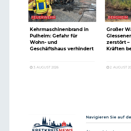
FEUERWEHR
BERGHEIM
Kehrmaschinenbrand in
Großer W
Pulheim: Gefahr für
Glessener
Wohn- und
zerstört –
Geschäftshaus verhindert
Kräften b
3. AUGUST 2026
2. AUGUST 2
Navigieren Sie auf d