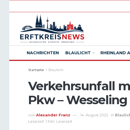
NACHRICHTEN
BLAULICHT
RHEINLAND 
Startseite
Blaulicht
Verkehrsunfall m
Pkw – Wesseling
von
Alexander Franz
14. August 2022
in
Blaulic
Lesezeit: 1 Min. Lesezeit