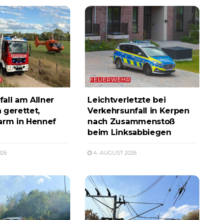
R
FEUERWEHR
all am Allner
Leichtverletzte bei
 gerettet,
Verkehrsunfall in Kerpen
arm in Hennef
nach Zusammenstoß
beim Linksabbiegen
026
4. AUGUST 2026