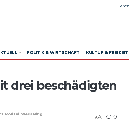
Samst
AKTUELL
POLITIK & WIRTSCHAFT
KULTUR & FREIZEIT
it drei beschädigten
ht
,
Polizei
,
Wesseling
A
0
A