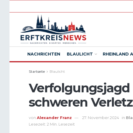
NACHRICHTEN
BLAULICHT
RHEINLAND 
Startseite
Blaulicht
Verfolgungsjagd 
schweren Verlet
von
Alexander Franz
27. November 2024
in
Bla
Lesezeit: 2 Min. Lesezeit