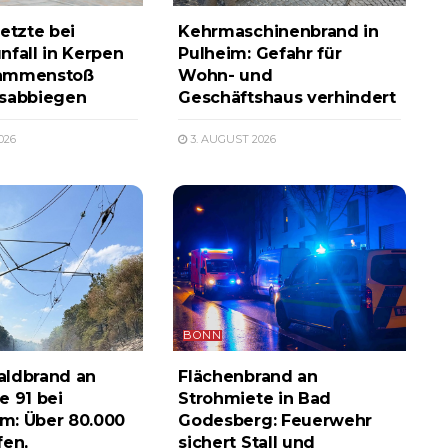
etzte bei
Kehrmaschinenbrand in
nfall in Kerpen
Pulheim: Gefahr für
ammenstoß
Wohn- und
ksabbiegen
Geschäftshaus verhindert
026
3. AUGUST 2026
BONN
aldbrand an
Flächenbrand an
e 91 bei
Strohmiete in Bad
m: Über 80.000
Godesberg: Feuerwehr
fen,
sichert Stall und