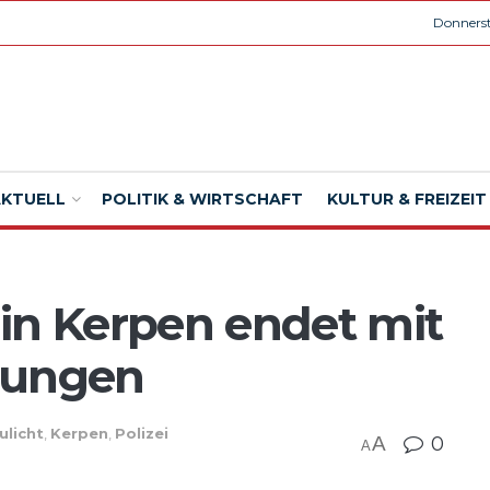
Donnerst
AKTUELL
POLITIK & WIRTSCHAFT
KULTUR & FREIZEIT
in Kerpen endet mit
zungen
ulicht
,
Kerpen
,
Polizei
A
0
A