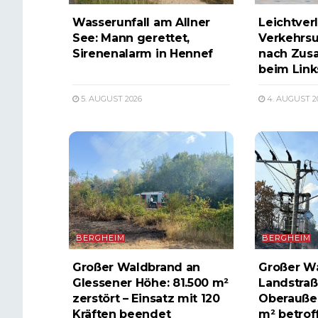
Wasserunfall am Allner
Leichtverl
See: Mann gerettet,
Verkehrsu
Sirenenalarm in Hennef
nach Zus
beim Lin
5. AUGUST 2026
4. AUGUST 2
BERGHEIM
BERGHEIM
Großer Waldbrand an
Großer W
Glessener Höhe: 81.500 m²
Landstraß
zerstört – Einsatz mit 120
Oberauße
Kräften beendet
m² betrof