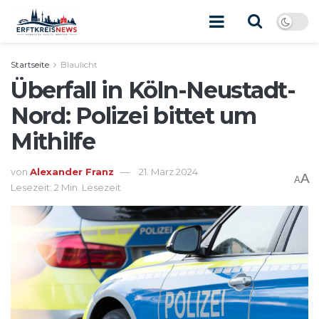
Startseite
Blaulicht
Überfall in Köln-Neustadt-
Nord: Polizei bittet um
Mithilfe
von
Alexander Franz
21. März 2024
A
A
Lesezeit: 2 Min. Lesezeit