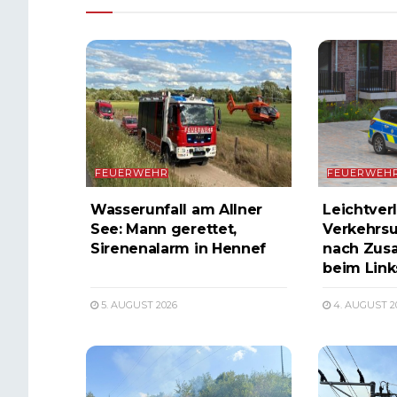
FEUERWEHR
FEUERWEH
Wasserunfall am Allner
Leichtverl
See: Mann gerettet,
Verkehrsu
Sirenenalarm in Hennef
nach Zus
beim Lin
5. AUGUST 2026
4. AUGUST 2