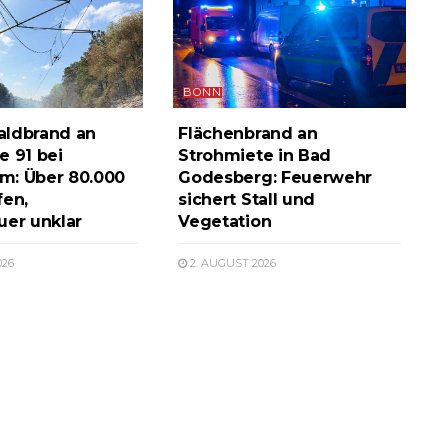
BONN
aldbrand an
Flächenbrand an
e 91 bei
Strohmiete in Bad
m: Über 80.000
Godesberg: Feuerwehr
fen,
sichert Stall und
uer unklar
Vegetation
026
2. AUGUST 2026