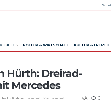
Samst
AKTUELL
POLITIK & WIRTSCHAFT
KULTUR & FREIZEIT
n Hürth: Dreirad-
 mit Mercedes
A
0
,
Hürth
,
Polizei
Lesezeit: 1 Min. Lesezeit
A