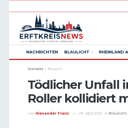
NACHRICHTEN
BLAULICHT
RHEINLAND 
Startseite
Blaulicht
Tödlicher Unfall i
Roller kollidiert
von
Alexander Franz
29. April 2021
in
Blaulicht