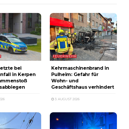
R
FEUERWEHR
etzte bei
Kehrmaschinenbrand in
nfall in Kerpen
Pulheim: Gefahr für
ammenstoß
Wohn- und
ksabbiegen
Geschäftshaus verhindert
026
3. AUGUST 2026