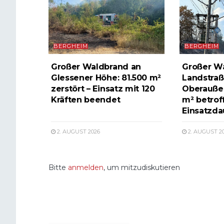
BERGHEIM
BERGHEIM
Großer Waldbrand an
Großer W
Glessener Höhe: 81.500 m²
Landstraß
zerstört – Einsatz mit 120
Oberauße
Kräften beendet
m² betrof
Einsatzda
2. AUGUST 2026
2. AUGUST 2
Bitte
anmelden
, um mitzudiskutieren