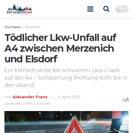
Startseite
Blaulicht
Tödlicher Lkw-Unfall auf
A4 zwischen Merzenich
und Elsdorf
Ein Mensch stirbt bei schwerem Lkw-Crash
auf der A4 – Vollsperrung Richtung Köln bis in
den Abend
von
Alexander Franz
4. April 2025
A
A
Lesezeit: 2 Min. Lesezeit