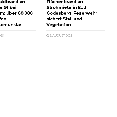
aldbrand an
Flächenbrand an
e 91 bei
Strohmiete in Bad
m: Über 80.000
Godesberg: Feuerwehr
fen,
sichert Stall und
uer unklar
Vegetation
026
2. AUGUST 2026