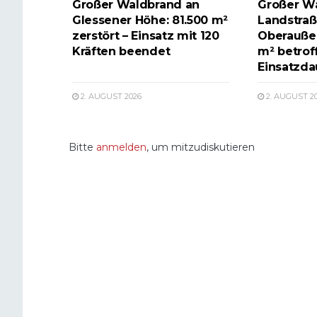
Großer Waldbrand an
Großer W
Glessener Höhe: 81.500 m²
Landstraß
zerstört – Einsatz mit 120
Oberauße
Kräften beendet
m² betrof
Einsatzda
2. AUGUST 2026
2. AUGUST 2
Bitte
anmelden
, um mitzudiskutieren