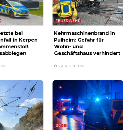
R
FEUERWEHR
etzte bei
Kehrmaschinenbrand in
nfall in Kerpen
Pulheim: Gefahr für
ammenstoß
Wohn- und
ksabbiegen
Geschäftshaus verhindert
026
3. AUGUST 2026
BONN