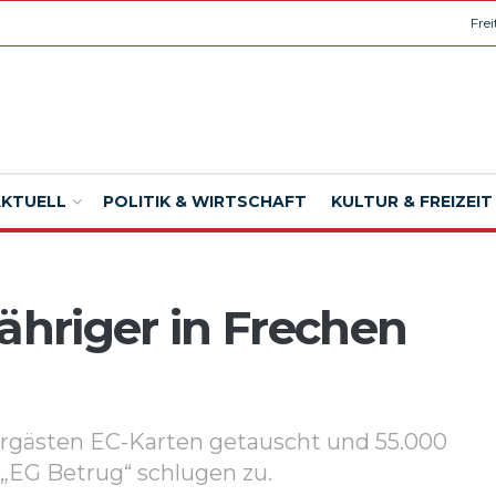
Fre
AKTUELL
POLITIK & WIRTSCHAFT
KULTUR & FREIZEIT
ähriger in Frechen
ahrgästen EC-Karten getauscht und 55.000
 „EG Betrug“ schlugen zu.