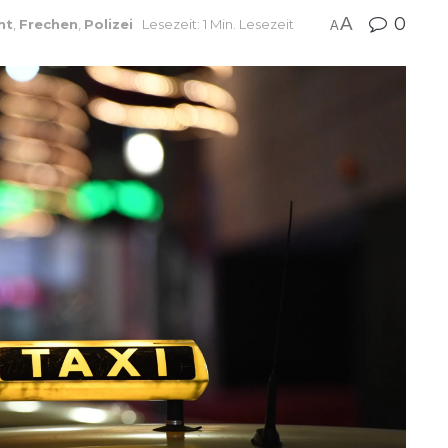
A
0
ht
,
Frechen
,
Polizei
Lesezeit: 1 Min. Lesezeit
A