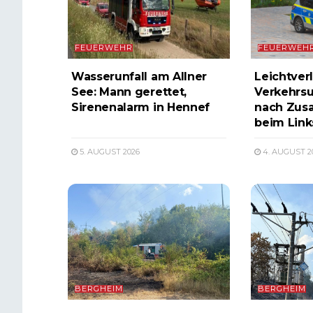
FEUERWEHR
FEUERWEH
Wasserunfall am Allner
Leichtverl
See: Mann gerettet,
Verkehrsu
Sirenenalarm in Hennef
nach Zus
beim Lin
5. AUGUST 2026
4. AUGUST 2
BERGHEIM
BERGHEIM