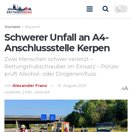
Startseite
Blaulicht
Schwerer Unfall an A4-
Anschlussstelle Kerpen
Zwei Menschen schwer verletzt –
Rettungshubschrauber im Einsatz – Polizei
prüft Alkohol- oder Drogeneinfluss
von
Alexander Franz
10. August 2025
A
A
Lesezeit: 2 Min. Lesezeit