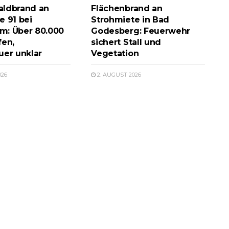
aldbrand an
Flächenbrand an
e 91 bei
Strohmiete in Bad
m: Über 80.000
Godesberg: Feuerwehr
fen,
sichert Stall und
uer unklar
Vegetation
026
2. AUGUST 2026