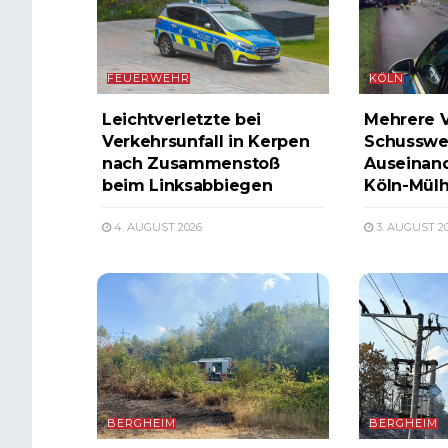
FEUERWEHR
KÖLN
Leichtverletzte bei
Mehrere V
Verkehrsunfall in Kerpen
Schusswe
nach Zusammenstoß
Auseinand
beim Linksabbiegen
Köln-Mül
4. AUGUST 2026
3. AUGUST 2
BERGHEIM
BERGHEIM