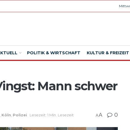
Mittwo
AKTUELL
POLITIK & WIRTSCHAFT
KULTUR & FREIZEIT
Vingst: Mann schwer
A
0
,
Köln
,
Polizei
Lesezeit: 1 Min. Lesezeit
A