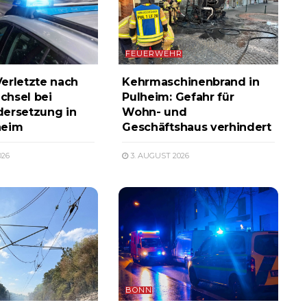
FEUERWEHR
erletzte nach
Kehrmaschinenbrand in
chsel bei
Pulheim: Gefahr für
ersetzung in
Wohn- und
heim
Geschäftshaus verhindert
026
3. AUGUST 2026
BONN