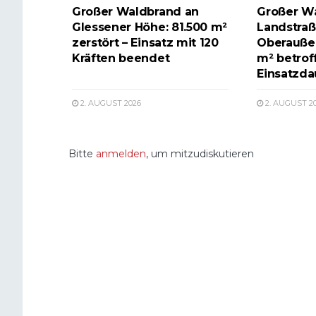
Großer Waldbrand an
Großer W
Glessener Höhe: 81.500 m²
Landstraß
zerstört – Einsatz mit 120
Oberauße
Kräften beendet
m² betrof
Einsatzda
2. AUGUST 2026
2. AUGUST 2
Bitte
anmelden
, um mitzudiskutieren