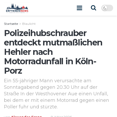
Startseite
Blaulicht
Polizeihubschrauber
entdeckt mutmaßlichen
Hehler nach
Motorradunfall in Köln-
Porz
Ein 55-jähriger Mann verursachte am
Sonntagabend gegen 20.30 Uhr auf der
Straße In der Westhovener Aue einen Unfall,
bei dem er mit einem Motorrad gegen einen
Poller fuhr und stürzte.
von
Alexander Franz
9. März 2026