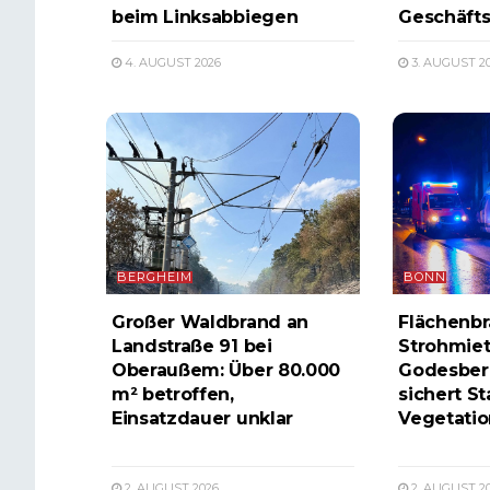
beim Linksabbiegen
Geschäfts
4. AUGUST 2026
3. AUGUST 2
BERGHEIM
BONN
Großer Waldbrand an
Flächenbr
Landstraße 91 bei
Strohmiet
Oberaußem: Über 80.000
Godesber
m² betroffen,
sichert St
Einsatzdauer unklar
Vegetatio
2. AUGUST 2026
2. AUGUST 2