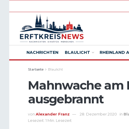
NACHRICHTEN
BLAULICHT
RHEINLAND 
Startseite
Blaulicht
Mahnwache am H
ausgebrannt
von
Alexander Franz
28. Dezember 2020
in
Bl
Lesezeit: 1 Min. Lesezeit