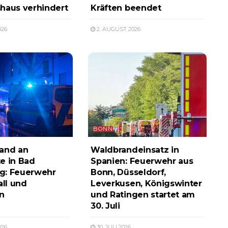
haus verhindert
Kräften beendet
026
2. AUGUST 2026
BONN
and an
Waldbrandeinsatz in
e in Bad
Spanien: Feuerwehr aus
g: Feuerwehr
Bonn, Düsseldorf,
all und
Leverkusen, Königswinter
n
und Ratingen startet am
30. Juli
026
30. JULI 2026