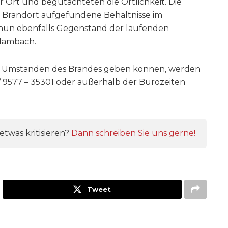
r Ort und begutachteten die Örtlichkeit. Die
m Brandort aufgefundene Behältnisse im
nun ebenfalls Gegenstand der laufenden
 Hambach.
em Umständen des Brandes geben können, werden
1/ 9577 – 35301 oder außerhalb der Bürozeiten
twas kritisieren?
Dann schreiben Sie uns gerne!
Tweet