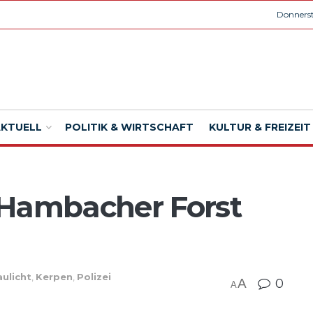
Donnerst
AKTUELL
POLITIK & WIRTSCHAFT
KULTUR & FREIZEIT
ambacher Forst
aulicht
,
Kerpen
,
Polizei
A
0
A