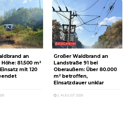
BERGHEIM
aldbrand an
Großer Waldbrand an
 Höhe: 81.500 m²
Landstraße 91 bei
 Einsatz mit 120
Oberaußem: Über 80.000
eendet
m² betroffen,
Einsatzdauer unklar
026
2. AUGUST 2026