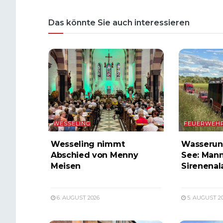
Das könnte Sie auch interessieren
WESSELING
FEUERWEH
Wesseling nimmt
Wasserunf
Abschied von Menny
See: Mann
Meisen
Sirenenal
6. AUGUST 2026
5. AUGUST 2