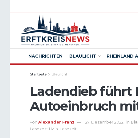
NACHRICHTEN
BLAULICHT
RHEINLAND 
Startseite
Blaulicht
Ladendieb führt 
Autoeinbruch mit
von
Alexander Franz
27. Dezember 2022
in
Bla
Lesezeit: 1 Min. Lesezeit