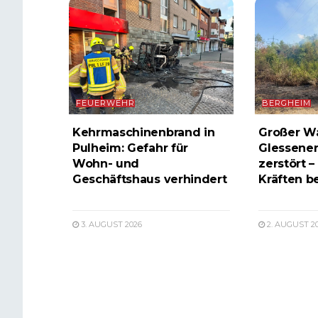
FEUERWEHR
BERGHEIM
Kehrmaschinenbrand in
Großer W
Pulheim: Gefahr für
Glessener
Wohn- und
zerstört –
Geschäftshaus verhindert
Kräften b
3. AUGUST 2026
2. AUGUST 2