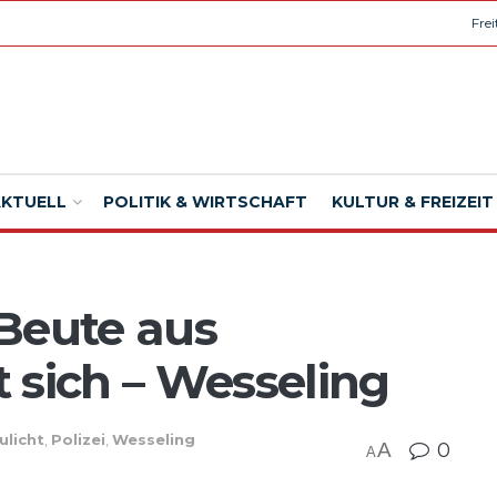
Fre
AKTUELL
POLITIK & WIRTSCHAFT
KULTUR & FREIZEIT
Beute aus
 sich – Wesseling
ulicht
,
Polizei
,
Wesseling
A
0
A