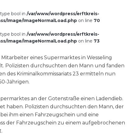
 type bool in
/var/www/wordpress/erftkreis-
ass/Image/ImageNormalLoad.php
on line
70
 type bool in
/var/www/wordpress/erftkreis-
ass/Image/ImageNormalLoad.php
on line
73
Mitarbeiter eines Supermarktes in Wesseling
ellt. Polizisten durchsuchten den Mann und fanden
n des Kriminalkommissariats 23 ermitteln nun
50-Jährigen.
upermarktes an der Gotenstraße einen Ladendieb.
et haben. Polizisten durchsuchten den Mann, der
n bei ihm einen Fahrzeugschein und eine
dass der Fahrzeugschein zu einem aufgebrochenen
.