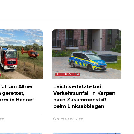
R
FEUERWEHR
all am Allner
Leichtverletzte bei
 gerettet,
Verkehrsunfall in Kerpen
arm in Hennef
nach Zusammenstoß
beim Linksabbiegen
026
4. AUGUST 2026