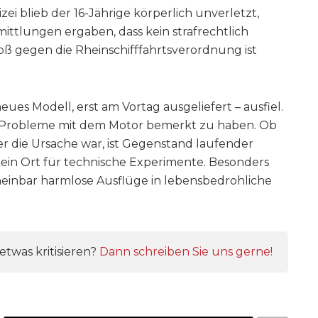
i blieb der 16-Jährige körperlich unverletzt,
ittlungen ergaben, dass kein strafrechtlich
toß gegen die Rheinschifffahrtsverordnung ist
neues Modell, erst am Vortag ausgeliefert – ausfiel.
rt Probleme mit dem Motor bemerkt zu haben. Ob
er die Ursache war, ist Gegenstand laufender
kein Ort für technische Experimente. Besonders
heinbar harmlose Ausflüge in lebensbedrohliche
twas kritisieren?
Dann schreiben Sie uns gerne!