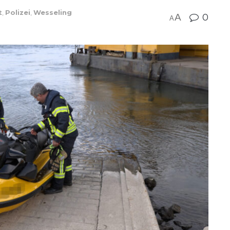
t
,
Polizei
,
Wesseling
A
0
A