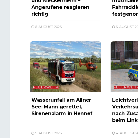
und Meckenheim –
mutmaßl
Angerufene reagieren
Fahrraddi
richtig
festgen
6. AUGUST 2026
6. AUGUST 2
FEUERWEHR
FEUERWEH
Wasserunfall am Allner
Leichtverl
See: Mann gerettet,
Verkehrsu
Sirenenalarm in Hennef
nach Zus
beim Lin
5. AUGUST 2026
4. AUGUST 2