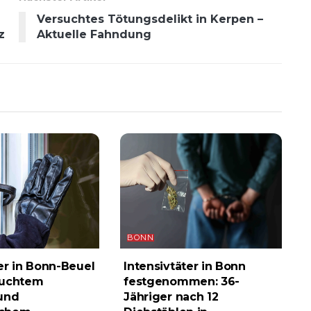
Versuchtes Tötungsdelikt in Kerpen –
z
Aktuelle Fahndung
BONN
er in Bonn-Beuel
Intensivtäter in Bonn
suchtem
festgenommen: 36-
und
Jähriger nach 12