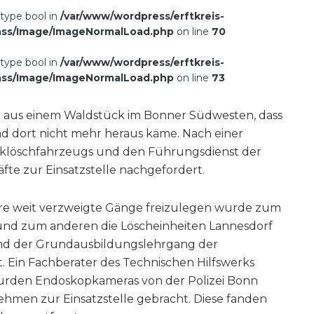
 type bool in
/var/www/wordpress/erftkreis-
ass/Image/ImageNormalLoad.php
on line
70
 type bool in
/var/www/wordpress/erftkreis-
ass/Image/ImageNormalLoad.php
on line
73
 aus einem Waldstück im Bonner Südwesten, dass
nd dort nicht mehr heraus käme. Nach einer
klöschfahrzeugs und den Führungsdienst der
e zur Einsatzstelle nachgefordert.
e weit verzweigte Gänge freizulegen wurde zum
und zum anderen die Löscheinheiten Lannesdorf
nd der Grundausbildungslehrgang der
. Ein Fachberater des Technischen Hilfswerks
rden Endoskopkameras von der Polizei Bonn
hmen zur Einsatzstelle gebracht. Diese fanden