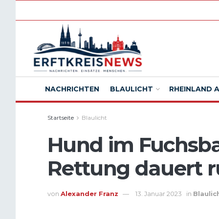
NACHRICHTEN
BLAULICHT
RHEINLAND 
Startseite
Blaulicht
Hund im Fuchsba
Rettung dauert 
von
Alexander Franz
13. Januar 2023
in
Blaulic