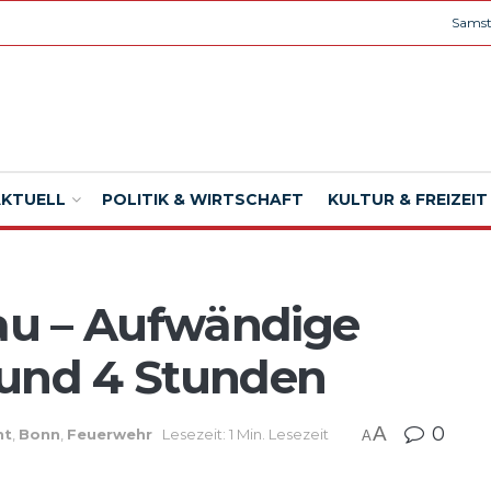
Samst
AKTUELL
POLITIK & WIRTSCHAFT
KULTUR & FREIZEIT
u – Aufwändige
rund 4 Stunden
A
0
ht
,
Bonn
,
Feuerwehr
Lesezeit: 1 Min. Lesezeit
A