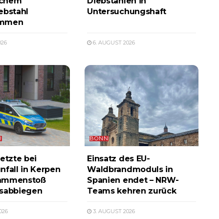
ichem
Diebstählen in
ebstahl
Untersuchungshaft
ommen
026
6. AUGUST 2026
R
BONN
etzte bei
Einsatz des EU-
nfall in Kerpen
Waldbrandmoduls in
ammenstoß
Spanien endet – NRW-
ksabbiegen
Teams kehren zurück
026
3. AUGUST 2026