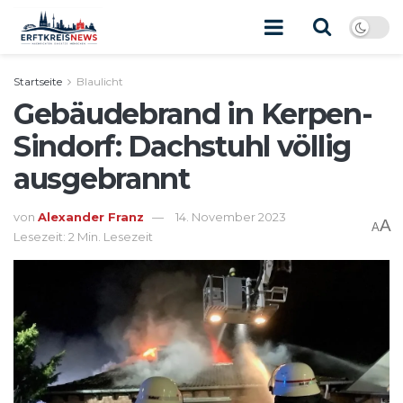
Startseite
Blaulicht
Gebäudebrand in Kerpen-
Sindorf: Dachstuhl völlig
ausgebrannt
von
Alexander Franz
14. November 2023
A
A
Lesezeit: 2 Min. Lesezeit