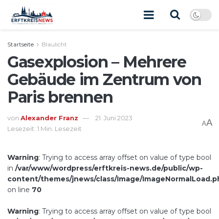
Startseite
Blaulicht
Gasexplosion – Mehrere
Gebäude im Zentrum von
Paris brennen
von
Alexander Franz
21. Juni 2023
A
A
Lesezeit: 1 Min. Lesezeit
Warning
: Trying to access array offset on value of type bool
in
/var/www/wordpress/erftkreis-news.de/public/wp-
content/themes/jnews/class/Image/ImageNormalLoad.p
on line
70
Warning
: Trying to access array offset on value of type bool