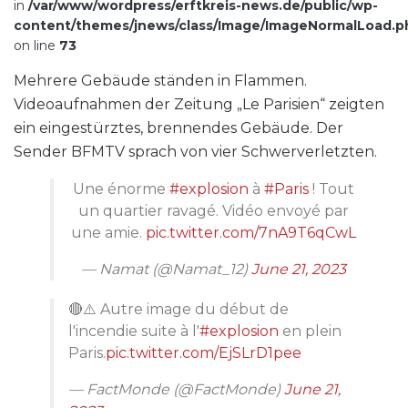
in
/var/www/wordpress/erftkreis-news.de/public/wp-
content/themes/jnews/class/Image/ImageNormalLoad.p
on line
73
Mehrere Gebäude ständen in Flammen.
Videoaufnahmen der Zeitung „Le Parisien“ zeigten
ein eingestürztes, brennendes Gebäude. Der
Sender BFMTV sprach von vier Schwerverletzten.
Une énorme
#explosion
à
#Paris
! Tout
un quartier ravagé. Vidéo envoyé par
une amie.
pic.twitter.com/7nA9T6qCwL
— Namat (@Namat_12)
June 21, 2023
🔴⚠️ Autre image du début de
l'incendie suite à l'
#explosion
en plein
Paris.
pic.twitter.com/EjSLrD1pee
— FactMonde (@FactMonde)
June 21,