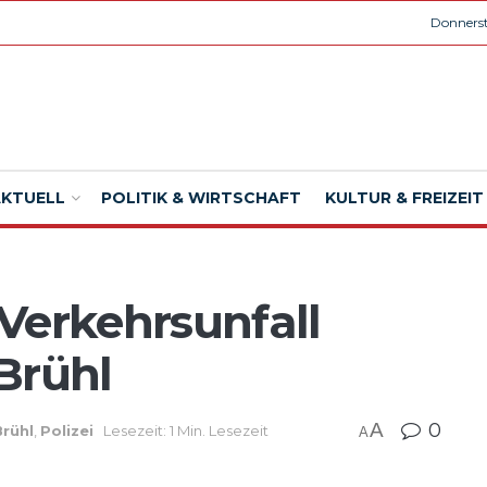
Donnerst
AKTUELL
POLITIK & WIRTSCHAFT
KULTUR & FREIZEIT
Verkehrsunfall
 Brühl
A
0
Brühl
,
Polizei
Lesezeit: 1 Min. Lesezeit
A