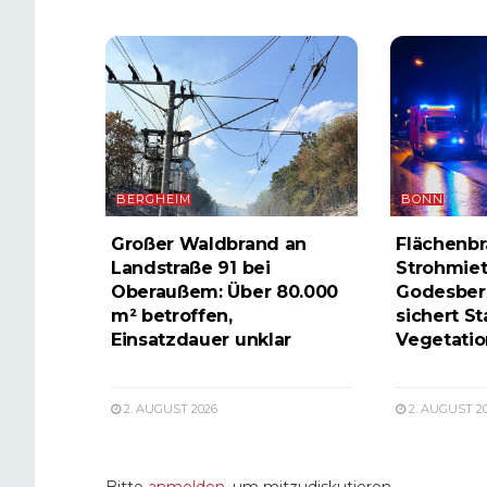
BERGHEIM
BONN
Großer Waldbrand an
Flächenbr
Landstraße 91 bei
Strohmiet
Oberaußem: Über 80.000
Godesber
m² betroffen,
sichert St
Einsatzdauer unklar
Vegetatio
2. AUGUST 2026
2. AUGUST 2
Bitte
anmelden
, um mitzudiskutieren