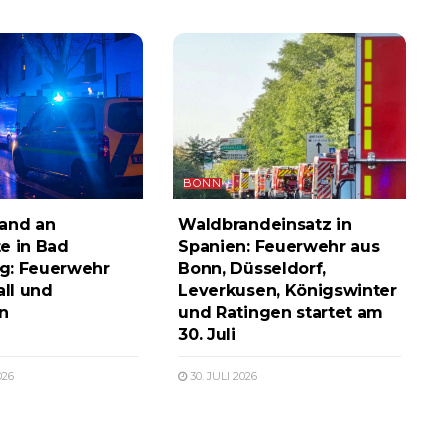
BONN
and an
Waldbrandeinsatz in
e in Bad
Spanien: Feuerwehr aus
g: Feuerwehr
Bonn, Düsseldorf,
all und
Leverkusen, Königswinter
n
und Ratingen startet am
30. Juli
026
30. JULI 2026