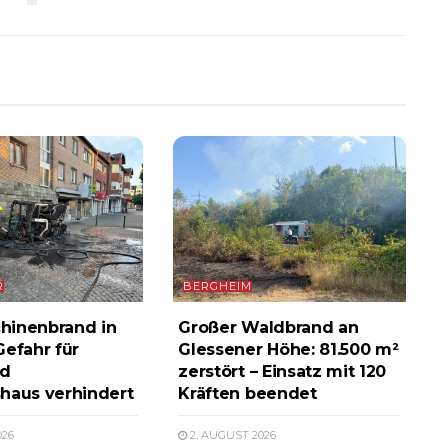
R
BERGHEIM
hinenbrand in
Großer Waldbrand an
Gefahr für
Glessener Höhe: 81.500 m²
d
zerstört – Einsatz mit 120
haus verhindert
Kräften beendet
026
2. AUGUST 2026