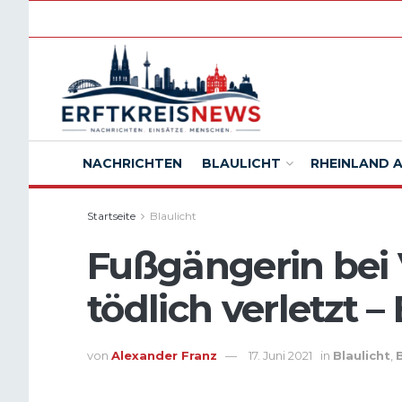
NACHRICHTEN
BLAULICHT
RHEINLAND 
Startseite
Blaulicht
Fußgängerin bei 
tödlich verletzt –
von
Alexander Franz
17. Juni 2021
in
Blaulicht
,