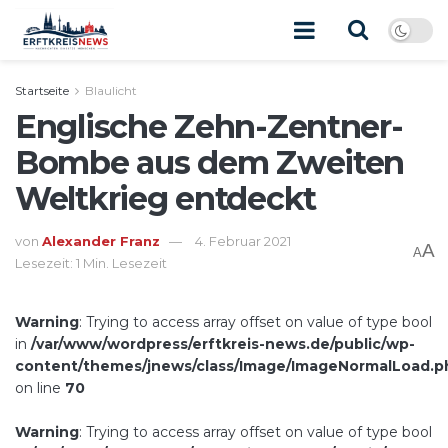
Startseite
Blaulicht
Englische Zehn-Zentner-
Bombe aus dem Zweiten
Weltkrieg entdeckt
von
Alexander Franz
4. Februar 2021
A
A
Lesezeit: 1 Min. Lesezeit
Warning
: Trying to access array offset on value of type bool
in
/var/www/wordpress/erftkreis-news.de/public/wp-
content/themes/jnews/class/Image/ImageNormalLoad.p
on line
70
Warning
: Trying to access array offset on value of type bool