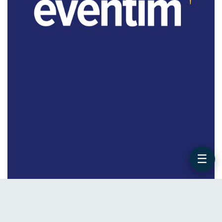
☰
WERBUNG