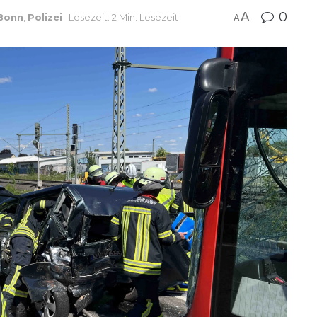
A
0
Bonn
,
Polizei
Lesezeit: 2 Min. Lesezeit
A