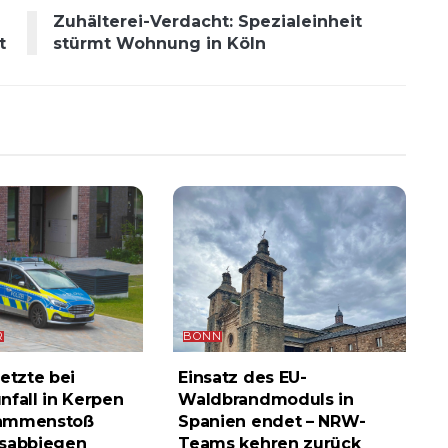
Zuhälterei-Verdacht: Spezialeinheit
t
stürmt Wohnung in Köln
R
BONN
etzte bei
Einsatz des EU-
nfall in Kerpen
Waldbrandmoduls in
ammenstoß
Spanien endet – NRW-
ksabbiegen
Teams kehren zurück