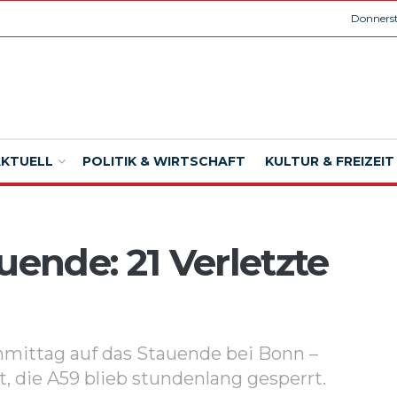
Donnerst
AKTUELL
POLITIK & WIRTSCHAFT
KULTUR & FREIZEIT
uende: 21 Verletzte
mittag auf das Stauende bei Bonn –
t, die A59 blieb stundenlang gesperrt.