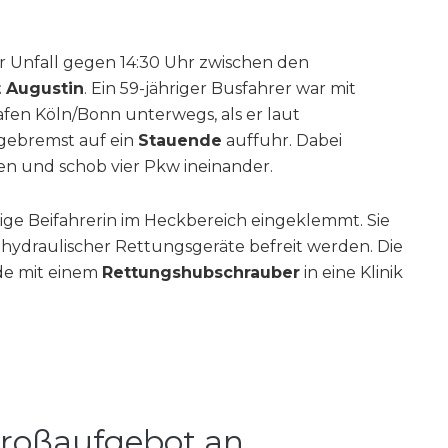
r Unfall gegen 14:30 Uhr zwischen den
 Augustin
. Ein 59-jähriger Busfahrer war mit
en Köln/Bonn unterwegs, als er laut
gebremst auf ein
Stauende
auffuhr. Dabei
en und schob vier Pkw ineinander.
ige Beifahrerin im Heckbereich eingeklemmt. Sie
hydraulischer Rettungsgeräte befreit werden. Die
de mit einem
Rettungshubschrauber
in eine Klinik
 Großaufgebot an