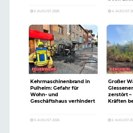
5. AUGUST 2026
4. AUGUST 2
FEUERWEHR
BERGHEIM
Kehrmaschinenbrand in
Großer W
Pulheim: Gefahr für
Glessener
Wohn- und
zerstört –
Geschäftshaus verhindert
Kräften b
3. AUGUST 2026
2. AUGUST 2