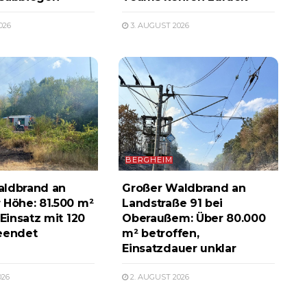
026
3. AUGUST 2026
BERGHEIM
aldbrand an
Großer Waldbrand an
 Höhe: 81.500 m²
Landstraße 91 bei
 Einsatz mit 120
Oberaußem: Über 80.000
eendet
m² betroffen,
Einsatzdauer unklar
026
2. AUGUST 2026