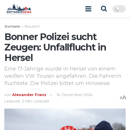
Startseite
Blaulicht
Bonner Polizei sucht
Zeugen: Unfallflucht in
Hersel
Eine 17-Jährige wurde in Hersel von einem
weißen VW Touran angefahren. Die Fahrerin
flüchtete. Die Polizei bittet um Hinweise.
von
Alexander Franz
14. Dezember 2024
A
A
Lesezeit: 2 Min. Lesezeit